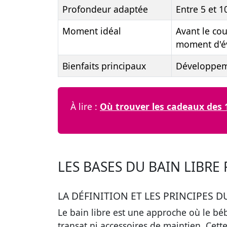
Profondeur adaptée
Entre 5 et 
Moment idéal
Avant le co
moment d'év
Bienfaits principaux
Développeme
À lire :
Où trouver les cadeaux des 1
LES BASES DU BAIN LIBRE
LA DÉFINITION ET LES PRINCIPES D
Le bain libre est une approche où le b
transat ni accessoires de maintien. Cett