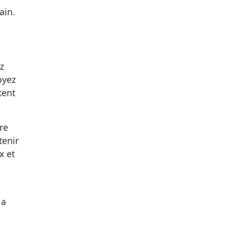
ain.
z
oyez
tent
re
tenir
x et
la