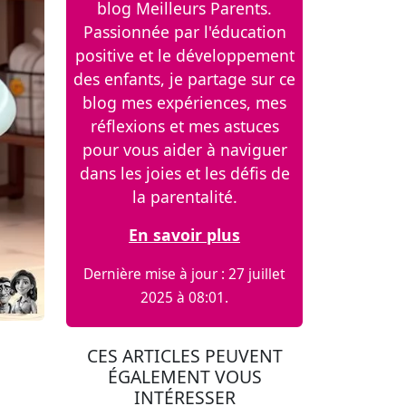
blog Meilleurs Parents.
Passionnée par l'éducation
positive et le développement
des enfants, je partage sur ce
blog mes expériences, mes
réflexions et mes astuces
pour vous aider à naviguer
dans les joies et les défis de
la parentalité.
En savoir plus
Dernière mise à jour : 27 juillet
2025 à 08:01.
CES ARTICLES PEUVENT
ÉGALEMENT VOUS
INTÉRESSER