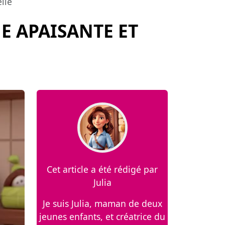
lle
UE APAISANTE ET
Cet article a été rédigé par
Julia
Je suis Julia, maman de deux
jeunes enfants, et créatrice du