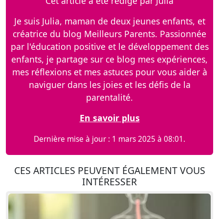
Cet article a été rédigé par Julia
Je suis Julia, maman de deux jeunes enfants, et
créatrice du blog Meilleurs Parents. Passionnée
par l'éducation positive et le développement des
enfants, je partage sur ce blog mes expériences,
mes réflexions et mes astuces pour vous aider à
naviguer dans les joies et les défis de la
parentalité.
En savoir plus
Dernière mise à jour : 1 mars 2025 à 08:01.
CES ARTICLES PEUVENT ÉGALEMENT VOUS
INTÉRESSER