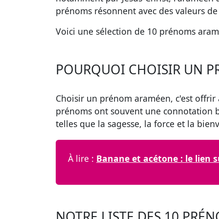
prénoms résonnent avec des valeurs de s
Voici une sélection de
10 prénoms aram
POURQUOI CHOISIR UN P
Choisir un prénom araméen, c'est offri
prénoms ont souvent une connotation b
telles que la
sagesse, la force et la bien
À lire :
Banane et acétone : le lien 
NOTRE LISTE DES 10 PR