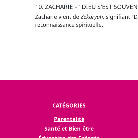
10. ZACHARIE – "DIEU S'EST SOUVE
Zacharie vient de
Zekaryah
, signifiant 
reconnaissance spirituelle
.
CATÉGORIES
Parentalité
Santé et Bien-être