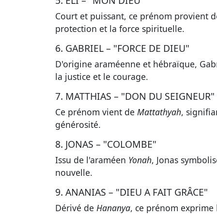
5. ELI – "MON DIEU"
Court et puissant, ce prénom provient 
protection et la force spirituelle
.
6. GABRIEL – "FORCE DE DIEU"
D'origine araméenne et hébraïque, Gab
la justice et le courage
.
7. MATTHIAS – "DON DU SEIGNEUR"
Ce prénom vient de
Mattathyah
, signifi
générosité
.
8. JONAS – "COLOMBE"
Issu de l'araméen
Yonah
, Jonas symboli
nouvelle.
9. ANANIAS – "DIEU A FAIT GRÂCE"
Dérivé de
Hananya
, ce prénom exprime