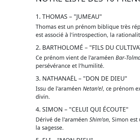
1. THOMAS – "JUMEAU"
Thomas est un prénom biblique très ré
est associé à
l'introspection, la rationalit
2. BARTHOLOMÉ – "FILS DU CULTIV
Ce prénom vient de l'araméen
Bar-Tolm
persévérance et l'humilité
.
3. NATHANAËL – "DON DE DIEU"
Issu de l'araméen
Netan'el
, ce prénom 
divin
.
4. SIMON – "CELUI QUI ÉCOUTE"
Dérivé de l'araméen
Shim'on
, Simon est
la sagesse
.