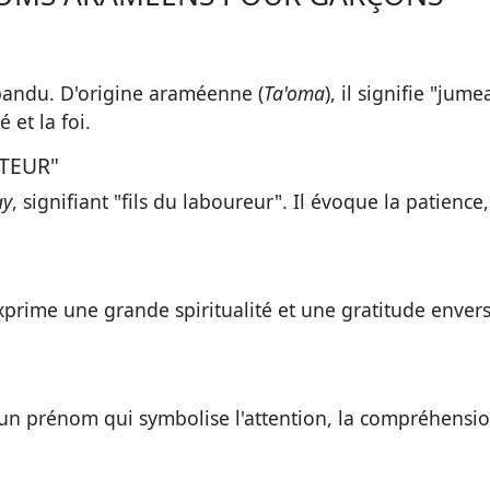
pandu. D'origine araméenne (
Ta'oma
), il signifie "jumea
é et la foi
.
ATEUR"
ay
, signifiant "fils du laboureur". Il évoque
la patience,
exprime une
grande spiritualité et une gratitude envers
 un prénom qui symbolise
l'attention, la compréhensio