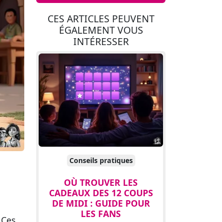
CES ARTICLES PEUVENT
ÉGALEMENT VOUS
INTÉRESSER
Conseils pratiques
OÙ TROUVER LES
CADEAUX DES 12 COUPS
DE MIDI : GUIDE POUR
LES FANS
 Ces