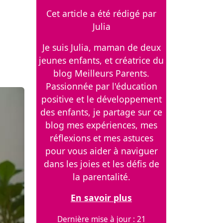
Cet article a été rédigé par
Julia
Je suis Julia, maman de deux
jeunes enfants, et créatrice du
blog Meilleurs Parents.
Passionnée par l'éducation
positive et le développement
des enfants, je partage sur ce
blog mes expériences, mes
réflexions et mes astuces
pour vous aider à naviguer
dans les joies et les défis de
la parentalité.
En savoir plus
Dernière mise à jour : 21