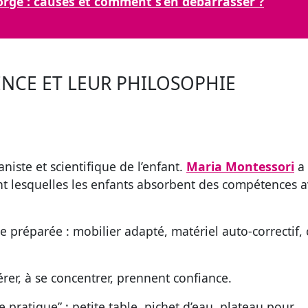
orge : causes et comment s’en débarrasser ?
ENCE ET LEUR PHILOSOPHIE
iste et scientifique de l’enfant.
Maria Montessori
a
nt lesquelles les enfants absorbent des compétences 
e préparée
: mobilier adapté, matériel auto-correctif,
érer, à se concentrer, prennent confiance.
e pratique” : petite table, pichet d’eau, plateau pour