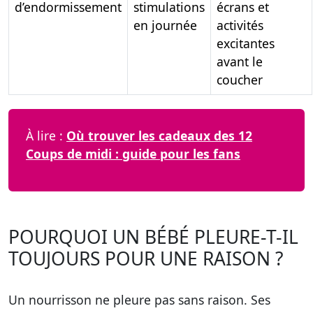
d’endormissement
stimulations
écrans et
en journée
activités
excitantes
avant le
coucher
À lire :
Où trouver les cadeaux des 12
Coups de midi : guide pour les fans
POURQUOI UN BÉBÉ PLEURE-T-IL
TOUJOURS POUR UNE RAISON ?
Un nourrisson ne pleure pas sans raison. Ses