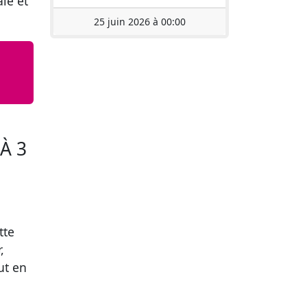
le et
25 juin 2026 à 00:00
À 3
tte
,
ut en