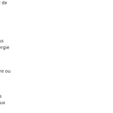
r de
us
ergie
re ou
s
eux