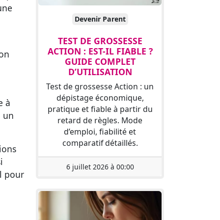
 une
Devenir Parent
TEST DE GROSSESSE
ACTION : EST-IL FIABLE ?
ion
GUIDE COMPLET
D’UTILISATION
Test de grossesse Action : un
dépistage économique,
e à
pratique et fiable à partir du
e un
retard de règles. Mode
d’emploi, fiabilité et
comparatif détaillés.
ions
i
6 juillet 2026 à 00:00
l pour