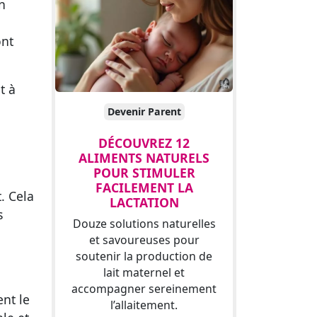
n
nt
t à
Devenir Parent
DÉCOUVREZ 12
ALIMENTS NATURELS
POUR STIMULER
FACILEMENT LA
. Cela
LACTATION
s
Douze solutions naturelles
et savoureuses pour
soutenir la production de
lait maternel et
accompagner sereinement
nt le
l’allaitement.