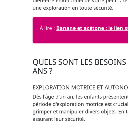
bien-être émotionnel de votre petit. Cré
une exploration en toute sécurité.
À lire :
Banane et acétone : le lien 
QUELS SONT LES BESOINS
ANS ?
EXPLORATION MOTRICE ET AUTON
Dès l'âge d'un an, les enfants présente
période d'exploration motrice est cruci
grimper et manipuler divers objets. En t
assurant leur sécurité.