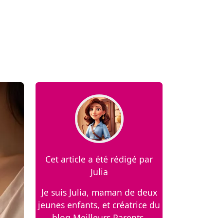
Cet article a été rédigé par
Julia
Je suis Julia, maman de deux
jeunes enfants, et créatrice du
blog Meilleurs Parents.