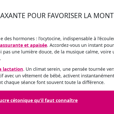
LAXANTE POUR FAVORISER LA MONT
elle des hormones : l’ocytocine, indispensable à l’écoul
assurante et apaisée
. Accordez-vous un instant pou
oi pas une lumière douce, de la musique calme, voire
.
a lactation
. Un climat serein, une pensée tournée ver
ctif avec un vêtement de bébé, activent instantanément
ant chaque séance font souvent toute la différence.
sucre cétonique qu’il faut connaître