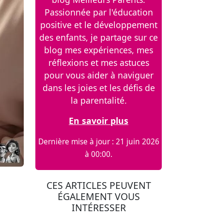
Passionnée par l'éducation
positive et le développement
des enfants, je partage sur ce
blog mes expériences, mes
réflexions et mes astuces
pour vous aider à naviguer
dans les joies et les défis de
la parentalité.
En savoir plus
Dernière mise à jour : 21 juin 2026
à 00:00.
CES ARTICLES PEUVENT
ÉGALEMENT VOUS
INTÉRESSER