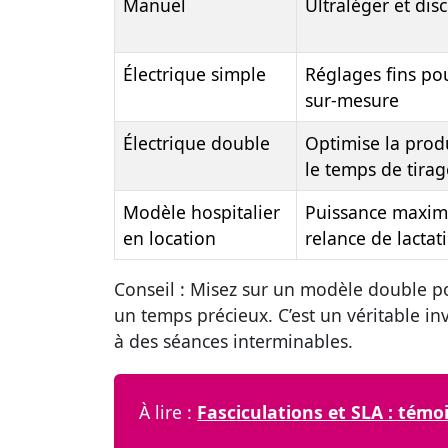
Manuel
Ultraléger et disc
Électrique simple
Réglages fins po
sur-mesure
Électrique double
Optimise la produ
le temps de tirag
Modèle hospitalier
Puissance maxim
en location
relance de lactat
Conseil :
Misez sur un modèle double po
un temps précieux. C’est un véritable inv
à des séances interminables.
À lire :
Fasciculations et SLA : témo