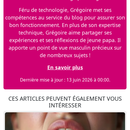
Féru de technologie, Grégoire met ses
compétences au service du blog pour assurer son
bon fonctionnement. En plus de son expertise
technique, Grégoire aime partager ses
expériences et ses réflexions de jeune papa. Il
apporte un point de vue masculin précieux sur
de nombreux sujets !
En savoir plus
Dernière mise à jour : 13 juin 2026 à 00:00.
CES ARTICLES PEUVENT ÉGALEMENT VOUS
INTÉRESSER