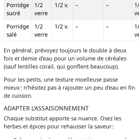
Porridge
1/2
1/2 v.
–
–
1
sucré
verre
v
Porridge
1/2
1/2 v.
–
–
1
salé
verre
v
En général, prévoyez toujours le double à deux
fois et demie d’eau pour un volume de céréales
(sauf lentilles corail, qui gonflent beaucoup).
Pour les petits, une texture moelleuse passe
mieux : n’hésitez pas à rajouter un peu d’eau en fin
de cuisson.
ADAPTER L’ASSAISONNEMENT
Chaque substitut apporte sa nuance. Osez les
herbes et épices pour rehausser la saveur :