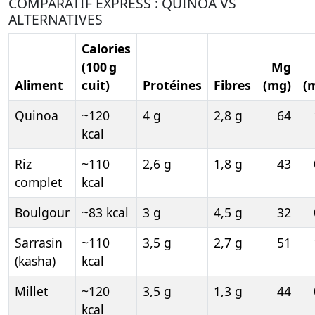
COMPARATIF EXPRESS : QUINOA VS
ALTERNATIVES
Calories
(100 g
Mg
Aliment
cuit)
Protéines
Fibres
(mg)
(
Quinoa
~120
4 g
2,8 g
64
kcal
Riz
~110
2,6 g
1,8 g
43
complet
kcal
Boulgour
~83 kcal
3 g
4,5 g
32
Sarrasin
~110
3,5 g
2,7 g
51
(kasha)
kcal
Millet
~120
3,5 g
1,3 g
44
kcal