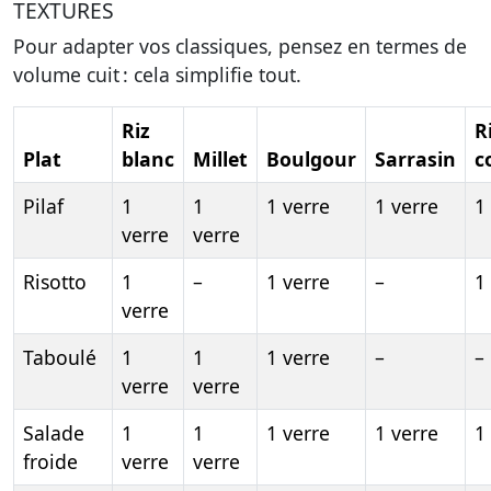
TEXTURES
Pour adapter vos classiques, pensez en termes de
volume cuit : cela simplifie tout.
Riz
R
Plat
blanc
Millet
Boulgour
Sarrasin
c
Pilaf
1
1
1 verre
1 verre
1
verre
verre
Risotto
1
–
1 verre
–
1
verre
Taboulé
1
1
1 verre
–
–
verre
verre
Salade
1
1
1 verre
1 verre
1
froide
verre
verre